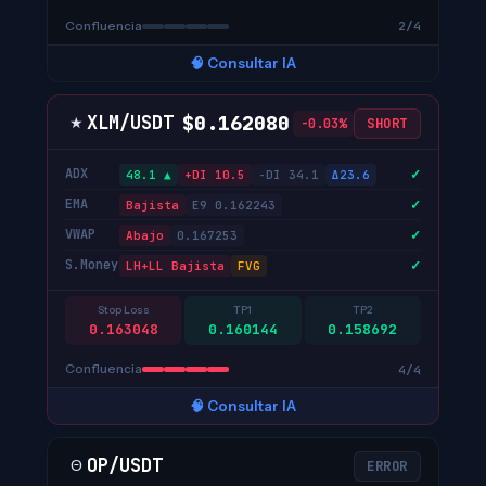
Confluencia
2/4
🧠 Consultar IA
$0.162080
XLM/USDT
★
-0.03%
SHORT
ADX
✓
48.1 ▲
+DI 10.5
-DI 34.1
Δ23.6
EMA
✓
Bajista
E9 0.162243
VWAP
✓
Abajo
0.167253
S.Money
✓
LH+LL Bajista
FVG
Stop Loss
TP1
TP2
0.163048
0.160144
0.158692
Confluencia
4/4
🧠 Consultar IA
OP/USDT
Θ
ERROR