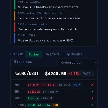
TP1 · cierra 50%
Mueve SL a breakeven inmediatamente
ADX cae bajo 20 o deja de subir
Tendencia perdió fuerza · cierra posición
EMA cruza en contra
Cierre inmediato aunque no llegó al TP
Trailing TP2
Mueve SL cada vela: precio ± ATR×2
FILTRAR:
Todos
🐂 LONG
🐻 SHORT
⏳ ESPERAR
$4240.58
ORO/USDT
Au
-0.08%
WAIT
ADX
✗
24.0 ▼
+DI 18.1
-DI 27.5
Δ9.4
EMA
✓
Bajista
E9 4241.9
VWAP
✗
Arriba
4156.65
S.Money
✓
HH+HL Alcista
FVG