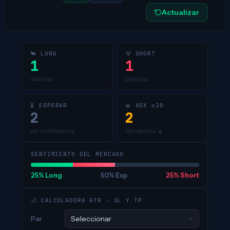
Actualizar
🐂 LONG
🐻 SHORT
1
1
alcistas
bajistas
⏳ ESPERAR
📊 ADX ≥20
2
2
sin confluencia
tendencia ▲
SENTIMIENTO DEL MERCADO
25% Long
50% Esp
25% Short
📐 CALCULADORA ATR · SL Y TP
Par