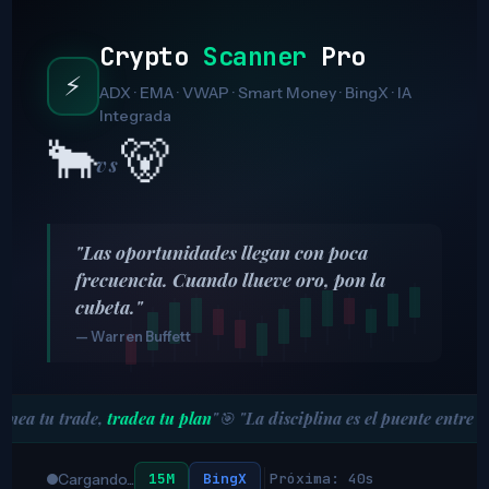
Crypto
Scanner
Pro
⚡
ADX · EMA · VWAP · Smart Money · BingX · IA
Integrada
🐻
🐂
vs
"Las oportunidades llegan con poca
frecuencia. Cuando llueve oro, pon la
cubeta."
— Warren Buffett
lanea tu trade,
tradea tu plan
"
🎯 "La disciplina es el puente entre l
15M
BingX
Próxima: 40s
Cargando...